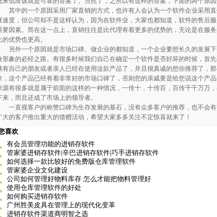
况来说应该就是可靠的答案了。当然了，之所以有这样的答案，下面的两个原因
其中的一个原因采用厂家直销的方式，也许有人会认为一个软件企业采用直
展速度，但公司却不是这样认为，因为在软件业，大家也都知道，软件的售后服
重要因素。而在这一点上，直销往往是比代理有着更多的优势的，无论是在服务
比的优势也更高。
另外一个原因就是市场口碑。做企业的都知道，一个企业要想长久的发展下
业形象的必经之路。有很多时候我们自己在确定一个软件是否好坏的时候，首先
就有自己的朋友或者亲人已经在使用这款产品了，并且很真诚的想你推荐了，那
来，这个产品已经有着非常好的市场口碑了，否则您的亲戚要是给您说这个产品
来源有很多就是属于前面的这样的一种情况，一传十，十传百，百传千千万万，
下来，而且还成了市场上的领导者。
一直视客户的称赞口碑为生存发展的基石，没有众多客户的推荐，也不会有
广大的客户推出重大的馈赠活动，希望大家多多关注不定惊喜就来了！
您喜欢
有会员管理功能的进销存软件
管家婆进销存软件|辛巴进销存软件|巧手进销存软件
如何选择一款比较好的免费版仓库管理软件
管家婆企业文化建设
公司如何管理好物料库存 怎么才能把物料管理好
使用仓库管理软件的好处
如何购买进销存软件
广州胜美皮具在管理上的现代化变革
进销存软件渠道商明智之选