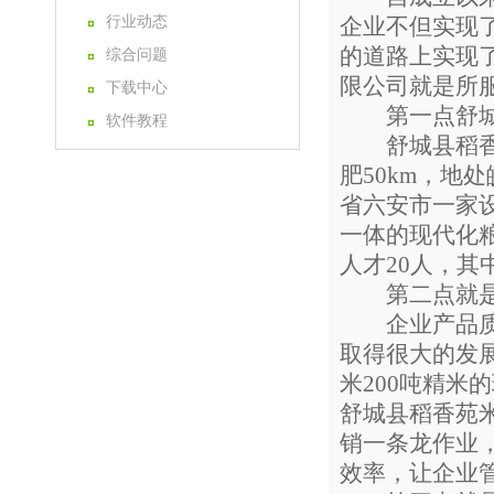
行业动态
企业不但实现
的道路上实现
综合问题
限公司就是所
下载中心
第一点舒城县
软件教程
舒城县稻香苑米
肥50km，地
省六安市一家
一体的现代化粮
人才20人，其
第二点就是从
企业产品质量
取得很大的发
米200吨精米
舒城县稻香苑
销一条龙作业
效率，让企业