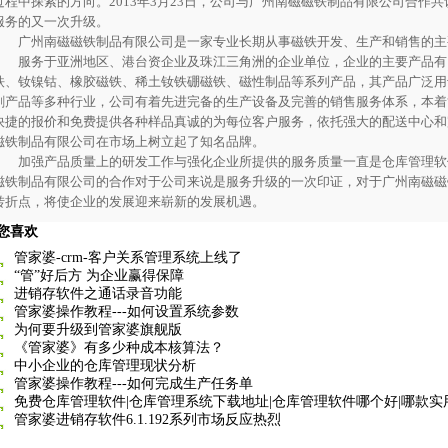
过程中探索的方向。2013年3月23日，公司与广州南磁磁铁制品有限公司合作
服务的又一次升级。
广州南磁磁铁制品有限公司是一家专业长期从事磁铁开发、生产和销售的主
服务于亚洲地区、港台资企业及珠江三角洲的企业单位，企业的主要产品有
铁、钕镍钴、橡胶磁铁、稀土钕铁硼磁铁、磁性制品等系列产品，其产品广泛用
刷产品等多种行业，公司有着先进完备的生产设备及完善的销售服务体系，本着
快捷的报价和免费提供各种样品真诚的为每位客户服务，依托强大的配送中心和
磁铁制品有限公司在市场上树立起了知名品牌。
加强产品质量上的研发工作与强化企业所提供的服务质量一直是仓库管理软
磁铁制品有限公司的合作对于公司来说是服务升级的一次印证，对于广州南磁磁
转折点，将使企业的发展迎来崭新的发展机遇。
您喜欢
管家婆-crm-客户关系管理系统上线了
“管”好后方 为企业赢得保障
进销存软件之通话录音功能
管家婆操作教程---如何设置系统参数
为何要升级到管家婆旗舰版
《管家婆》有多少种成本核算法？
中小企业的仓库管理现状分析
管家婆操作教程---如何完成生产任务单
免费仓库管理软件|仓库管理系统下载地址|仓库管理软件哪个好|哪款实
管家婆进销存软件6.1.192系列市场反应热烈