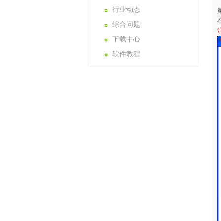
行业动态
综合问题
下载中心
软件教程