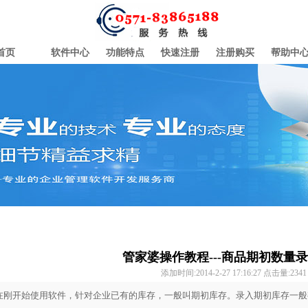
首页
软件中心
功能特点
快速注册
注册购买
帮助中
管家婆操作教程---商品期初数量
添加时间:2014-2-27 17:16:27 点击量:
2341
在刚开始使用软件，针对企业已有的库存，一般叫期初库存。录入期初库存一般