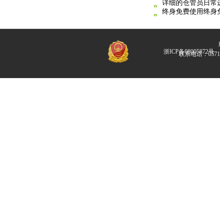
详细的仓管员日常
终身免费使用终身
版
浙ICP备08005872号
联系电话：057