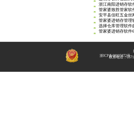
浙江南阳进销存软
管家婆致胜管家软
安平县佳旺五金丝
管家婆进销存管理
选择仓库管理软件
管家婆进销存软件6.
版
浙ICP备08005872号
联系电话：057