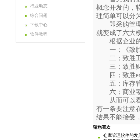
行业动态
概念开发的，
理简单可以分
综合问题
即采购管理生
下载中心
就变成了六大
软件教程
根据企业的不
一；《致胜管
二；致胜工贸
三；致胜财贸
四；致胜er
五；库存管
六；商业零
从而可以看出
有一条要注意
结果不能接受
猜您喜欢
仓库管理软件的发