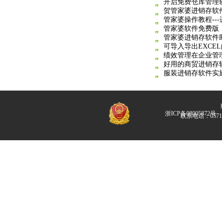
开启免费仓库管理
贺管家婆进销存软件
管家婆操作教程--
管家婆软件免费版
管家婆进销存软件
可导入导出EXCE
绩效管理在企业管
好用的商贸进销存
服装进销存软件实
版
浙ICP备08005872号
联系电话：057