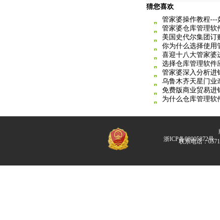
猜您喜欢
管家婆操作教程--
管家婆仓库管理软
美国史代尔集团订
你为什么选择使用
喜迎十八大管家婆
选择仓库管理软件
管家婆深入分析进
乌鲁木齐天星门业
免费版商业贸易进
为什么仓库管理软
版
浙ICP备08005872号
联系电话：057