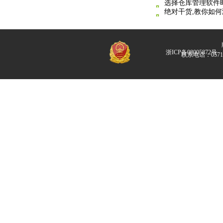
选择仓库管理软件
绝对干货,教你如
版
浙ICP备08005872号
联系电话：057