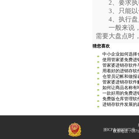
2、要求执行
3、只能以
4、执行盘点
一般来说，在
需要大盘点时
猜您喜欢
中小企业如何选择
使用管家婆免费进
管家婆进销存软件
用着好的进销存软
仓管员记帐和做报
管家婆进销存软件
如何让商品名称有
一款好用的免费进
免费版仓库管理软
进销存软件发展的
版
浙ICP备08005872号
联系电话：057