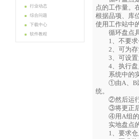
行业动态
点的工作量。
根据品项、库
综合问题
使用工作站中的
下载中心
循环盘点具
软件教程
1、不要求
2、可为存货
3、可设置为
4、执行盘点
系统中的实
①由A、B两
统。
②然后运行实
③将更正后的
④用A组的
实地盘点的
1、要求仓