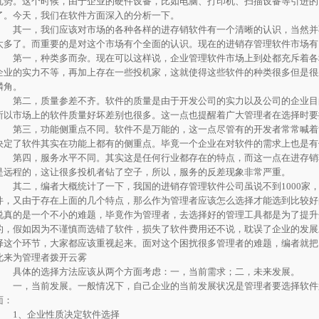
优势。这个时候，由于企业的硬件设备，比如电脑、打印机、扫描设备等引进的
了。今天，我们在软件方面深入的分析一下。
其一，我们应该对市场的各种各样的进存销软件有一个清晰的认识，当然并
太多了。而重要的是对这个市场有个全面的认识。现在的进销存管理软件市场有
第一，种类多而杂。现在可以这样说，企业管理软件市场上到处都充斥着各
企业的实力不等，再加上存在一些投机家，这就使得这些软件的种类很多但是很
麟角。
第二，质量参差不齐。软件的质量是由于开发公司的实力以及公司的企业目
所以市场上的软件质量好坏差别也很多。这一点也提醒着广大管理者在选择时要
第三，功能侧重点不同。软件不是万能的，这一点尽管有的开发者常常喊着“
决定了软件其实在功能上都有的侧重点。毕竟一个企业在对软件的需求上也是有
第四，服务水平不同。其实这是任何行业都存在的特点，而这一点在进存销
是远程的，这让很多投机者钻了空子，所以，服务的反差现象非常严重。
其二，编者大概统计了一下，我国的进销存管理软件公司虽说不到1000家，
件，又由于存在上面的几个特点，那么作为管理者应该怎么选择才能选到比较好
说真的是一个不小的难题，毕竟作为管理者，去选择好的管理工具都是为了提升
的，假如因为不谨慎而选错了软件，损失了软件费用还不说，耽误了企业的发展
择这个环节，大家都应该重视起来。面对这个困扰很多管理者的难题，编者就把
此来为管理者拨开云雾
具体的选择方法应该从两个方面考虑：一，当前需求；二，未来发展。
一，当前发展。一般情况下，自己企业的当前发展状况是管理者要选择软件
面：
1、企业性质决定软件选择