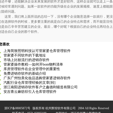
题还不够，还能解决企业未来发展的软件才是好软件。这样企业就可以走上一条
时候经常遇到问题。如果一款软件的功能升级在企业的发展规模、速度上都能跟
生阻碍问题。
这里，我们将上面所说的总结一下，没有哪个企业随意选择一款就行，更没
们在选择软件的时候，更多要注重的就是自己的企业特点和需求，而不能盲目性
能是自己辛辛苦苦建立的企业。最后，哪个好呢？根据自己的企业特点再结合上
到适合自己企业的那个软件。
您喜欢
上海简致照明科技认可管家婆仓库管理软件
管家婆不同软件的下载地址
市场上比较流行的进销存软件
管家婆操作教程---如何开bom物料清单
库房管理软件在企业管理中的重要性
免费进销存软件的基础介绍
广东广州怡美化妆品选购管家婆进销存软件
汽配行业仓库管理经验的文章[转]
浙江南阳进销存软件客户之鑫德利锻造有限公司
安吉青云麻纺织引入仓库管理软件
浙ICP备08005872号
版权所有 杭州辉煌软件有限公司 2004 All Rights Reserved