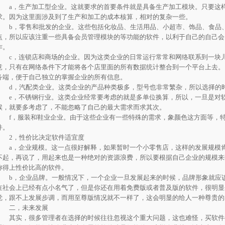
a，生产加工型企业。这就要求的首要条件就是具备生产加工模块。只要这样
求。因为这里面涉及到了生产和加工的成本核算，相对的复杂一些。
b，零售和批发的企业。这些包括化妆品、生活用品、小超市、饰品、食品、
点，所以应该注重一些具备会员管理模块的等功能的软件，以利于自己的自己会
作。
c，连锁店和商场的企业。因为这类企业的日常运行常常和网络联系到一块儿
竟，只有在网络条件下才能将各个店里面的所有数据统计整合到一个平台上去。
务端，便于自己独立的掌握企业的所有信息。
d，汽配类企业。这类企业的产品种类极多，型号也非常繁杂，所以选择的时
e，不锈钢行业。这类企业经常要考虑的就是多单位换算，所以，一旦是对软
候，就要多考虑了，不能忽略了自己的最大需求而求其次。
f，服装和鞋业企业。由于这些企业有一些特殊的需求，象颜色这方面等，特
件。
2，性价比决定软件适宜度
a，企业规模。这一点很好解释，如果暂时一个小零售店，这样的发展规模肯
不起，再说了，用起来也是一种绝对的资源浪费，所以要根据自己企业的规模来
称得上性价比高的软件。
b，企业品牌。一般情况下，一个企业一旦发展起来的时候，品牌形象就应该
在社会上已经有点小名气了，但是你还在用着免费版或者普及版的软件，很明显
觉，跟不上发展步调，而用至尊版情况就不一样了，这会明显的给人一种尊贵的
二，未来发展
其实，很多管理者在选择的时候往往忽视这个重大问题，这也难怪，买软件