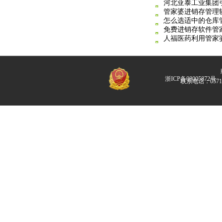
河北亚泰工业集团
管家婆进销存管理
怎么选适中的仓库
免费进销存软件管
人福医药利用管家
版
浙ICP备08005872号
联系电话：057