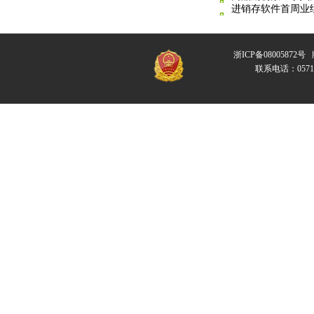
进销存软件首周业
浙ICP备08005872号
版
联系电话：057