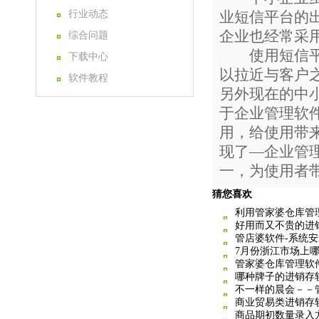
行业动态
业短信平台的
企业也经常采
综合问题
使用短信平台
下载中心
以拉近与客户
软件教程
另外现在的中
于企业管理软
用，给使用带
现了—企业管
一，为使用者
猜您喜欢
利用管家婆仓库管
好用而又不贵的进
管店婆软件-系统
7月份浙江市场上
管家婆仓库管理软件新
哪种牌子的进销存
不一样的晨会－－
商业贸易类进销存
商品期初数量录入