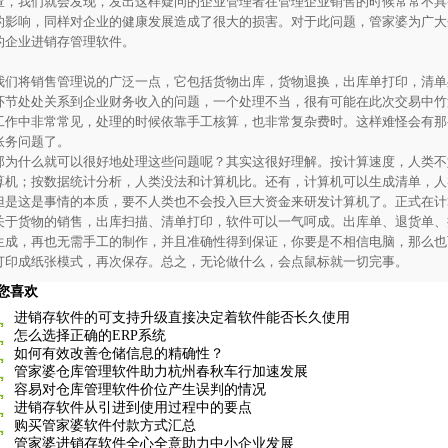
查，我们就会发现，发出这样疑问的企业管理者在管理企业销售的时候常常不具
的影响，同样对企业的健康发展造成了很大的损害。对于此问题，管家婆为广大
的企业进销存管理软件。
我们将销售管理说的广泛一点，它包括货物出库，货物退换，出库单打印，清单
环节处处关系到企业财务收入的问题，一个处理不当，很有可能在此次交易中竹
工作中非常常见，处理的时候依靠手工核算，也非常复杂费时。这样难怪会有那
账务问题了。
那为什么就可以很好地处理这些问题呢？其实这很好理解。按计算速度，人类不
算机；按数据统计分析，人类没法和计算机比。还有，计算机可以生成清单，人
但是这是事情的本质，要不人类也不会投入巨大资金来研发计算机了。正式在计
关于货物的销售，出库扫描、清单打印，软件可以一气呵成。出库单、退货单、
生成，再也无需手工的制作，并且准确性得到保证，你要是不相信电脑，那么也
打印成纸张模式，再次保存。总之，无论做什么，会点鼠标就一切完事。
您喜欢
进销存软件的可支持升级直接决定着软件能否长久使用
怎么选择正确的ERP系统
如何有效改善仓储信息的精确性？
管家婆仓库管理软件助力杭州春秋车行加速发展
容易对仓库管理软件价位产生误判的情况
进销存软件从引进到使用过程中的要点
购买管家婆软件付款方式汇总
管家婆进销存软件全心全意助力中小企业发展